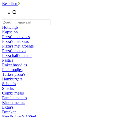
Bestellen
Hotwings
Kapsalon
Pizza's met vlees
Pizza's met kaas
Pizza's met groente
Pizza's met vis
Pizza half om half
Pasta's
Raket broodjes
Pitabroodjes
Turkse pizza's
Hamburgers
Schotels
Snacks
Combi meals
Familie menu's
Kindermenu's
Extra's
Dranken
Ben & Jerry's 100ml